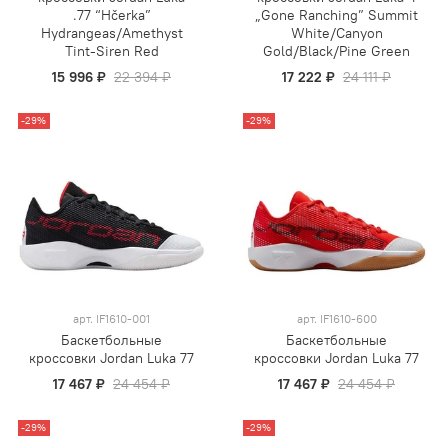
.77 “Hčerka”
„Gone Ranching” Summit
Hydrangeas/Amethyst
White/Canyon
Tint-Siren Red
Gold/Black/Pine Green
15 996 ₽
22 394 ₽
17 222 ₽
24 111 ₽
-29%
-29%
арт.
IF1610-001
арт.
IF1610-600
Баскетбольные
Баскетбольные
кроссовки Jordan Luka 77
кроссовки Jordan Luka 77
17 467 ₽
24 454 ₽
17 467 ₽
24 454 ₽
-29%
-29%