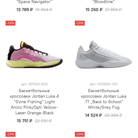
"Space Navigator"
“Bloodline”
13 789 ₽
19 304 ₽
15 260 ₽
21 364 ₽
-29%
-29%
арт.
IB7903-600
арт.
HF0806-100
Баскетбольные
Баскетбольные
кроссовки Jordan Luka 4
кроссовки Jordan Luka
“Gone Fishing” Light
.77 „Back to School”
Arctic Pink/Opti Yellow-
White/Grey Fog
Laser Orange-Black
14 524 ₽
20 334 ₽
15 751 ₽
22 051 ₽
-29%
-29%