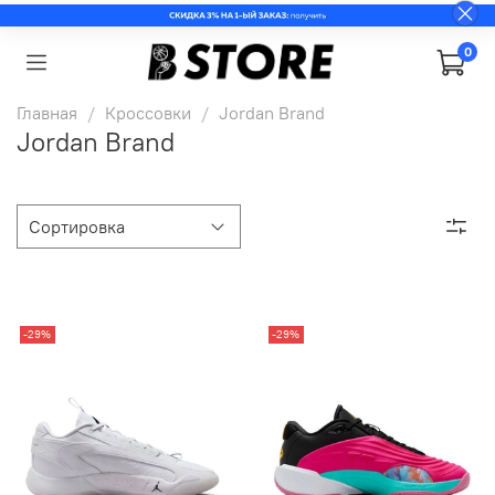
0
Главная
Кроссовки
Jordan Brand
Jordan Brand
-29%
-29%