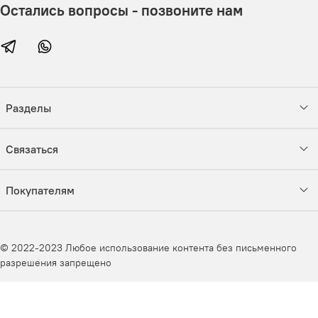
Остались вопросы - позвоните нам
Разделы
Связаться
Покупателям
© 2022-2023 Любое использование контента без письменного
разрешения запрещено