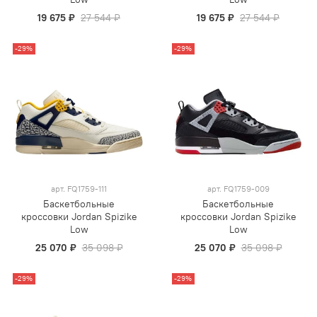
19 675 ₽
27 544 ₽
19 675 ₽
27 544 ₽
-29%
-29%
арт.
FQ1759-111
арт.
FQ1759-009
Баскетбольные
Баскетбольные
кроссовки Jordan Spizike
кроссовки Jordan Spizike
Low
Low
25 070 ₽
35 098 ₽
25 070 ₽
35 098 ₽
-29%
-29%