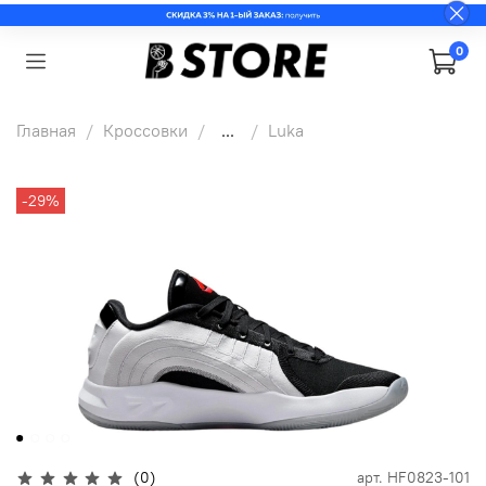
0
Главная
Кроссовки
...
Luka
-29%
(0)
арт.
HF0823-101