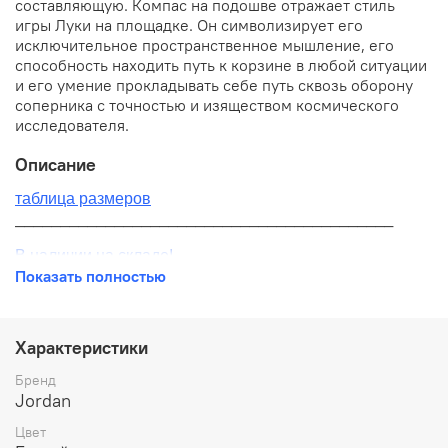
составляющую. Компас на подошве отражает стиль
игры Луки на площадке. Он символизирует его
исключительное пространственное мышление, его
способность находить путь к корзине в любой ситуации
и его умение прокладывать себе путь сквозь оборону
соперника с точностью и изяществом космического
исследователя.
Описание
таблица размеров
__________________________________________
В наличии на складе!
Показать полностью
100% оригинал от производителя
__________________________________________
Характеристики
Бесплатная доставка:
Бренд
Jordan
По всей России от 10 до 14 дней
Цвет
Почтой России 1 классом