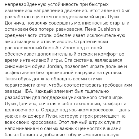
непревзойденную устойчивость при быстрых
изменениях направления движения. Этот элемент был
разработан с учетом непредсказуемой игры Луки
Дончича, позволяя совершать молниеносные старты и
остановки без потери равновесия. Пена Cushlon в
средней части стопы обеспечивает исключительную
амортизацию и отзывчивость. Стратегически
расположенный блок Air Zoom под стопой
обеспечивает дополнительный отскок и комфорт во
время интенсивной игры. Эта система, являющаяся
синонимом обуви Jordan, позволяет играть дольше и
эффективнее без чрезмерной нагрузки на суставы.
Такая обувь должна обладать всеми этими
характеристиками, чтобы соответствовать требованиям
звезды НБА. Каждый элемент был тщательно
разработан для поддержки уникального стиля игры
Луки Дончича, сочетая в себе технологии, комфорт и
долговечность. Сердце под язычком кроссовок — дань
уважения дочери Луки, которую игрок размещает на
всех своих кроссовках. Этот личный штрих служит
напоминанием о самых важных ценностях в жизни
баскетболиста и добавляет обуви эмоциональную