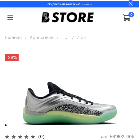
0
Главная
Кроссовки
...
Zion
-29%
(0)
арт.
FB1802-005