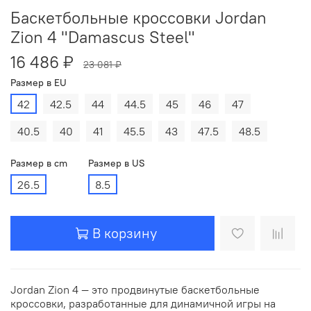
Баскетбольные кроссовки Jordan
Zion 4 "Damascus Steel"
16 486 ₽
23 081 ₽
Размер в EU
42
42.5
44
44.5
45
46
47
40.5
40
41
45.5
43
47.5
48.5
Размер в cm
Размер в US
26.5
8.5
В корзину
Jordan Zion 4 — это продвинутые баскетбольные
кроссовки, разработанные для динамичной игры на