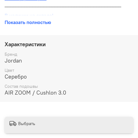
__________________________________________
В наличии на складе!
Показать полностью
100% оригинал от производителя
__________________________________________
Характеристики
Бесплатная доставка:
Бренд
Jordan
По всей России от 10 до 14 дней
Цвет
Почтой России 1 классом
Серебро
__________________________________________
Состав подошвы
AIR ZOOM / Cushlon 3.0
Варианты оплаты:
Онлайн оплата
В рассрочку на 6 месяцев через Сбербанк
Выбрать