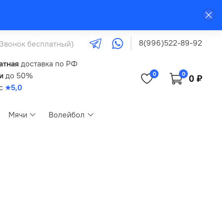
8(996)522-89-92
(Звонок бесплатный)
атная
доставка по РФ
0
0
и
до 50%
0 ₽
кс
★5,0
Мячи
Волейбол