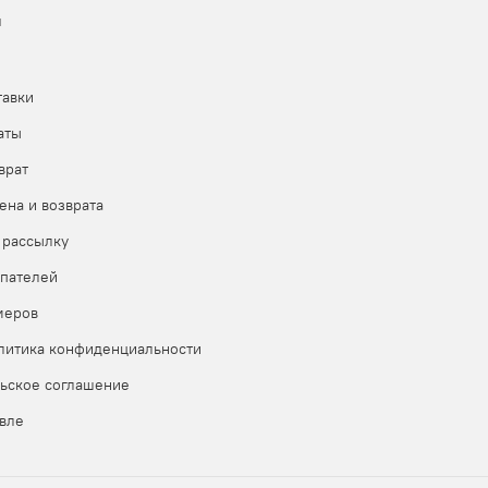
м
тавки
аты
врат
ена и возврата
 рассылку
пателей
меров
литика конфиденциальности
ьское соглашение
вле