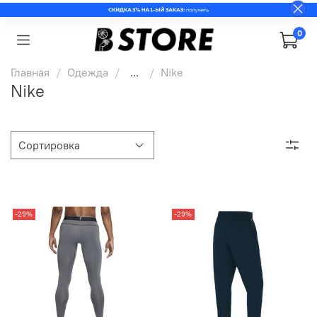
0
Главная
Одежда
...
Nike
Nike
-29%
-29%