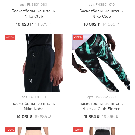
арт.
FN3801-063
арт.
FN3801-010
Баскетбольные штаны
Баскетбольные штаны
Nike Club
Nike Club
10 628 ₽
14 879 ₽
10 382 ₽
14 535 ₽
-29%
-29%
арт.
IB7091-010
арт.
HV3382-339
Баскетбольные штаны
Баскетбольные штаны
Nike Kobe
Nike Ja Club Fleece
14 061 ₽
19 685 ₽
11 854 ₽
16 595 ₽
-29%
-29%