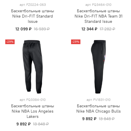
арт.
FZ0224-063
арт.
FQ3464-010
Баскетбольные штаны
Баскетбольные штаны
Nike Dri-FIT Standard
Nike Dri-FIT NBA Team 31
Issue
Standard Issue
12 099 ₽
16 939 ₽
12 344 ₽
17 282 ₽
-29%
-29%
арт.
FQ3384-010
арт.
FV1831-010
Баскетбольные штаны
Баскетбольные штаны
Nike NBA Los Angeles
Nike NBA Chicago Bulls
Lakers
9 892 ₽
13 848 ₽
9 892 ₽
13 848 ₽