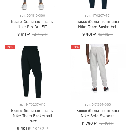
арт.
DD1913-068
арт.
NT0207-451
Баскетбольные штаны
Баскетбольные штаны
Nike Pro Dri-FIT
Nike Team Basketball
8 911 ₽
12 475 ₽
9 401 ₽
13 162 ₽
-29%
-29%
арт.
NT0207-010
арт.
DX1364-063
Баскетбольные штаны
Баскетбольные штаны
Nike Team Basketball
Nike Solo Swoosh
Pant
11 780 ₽
16 491 ₽
9 401 ₽
13 162 ₽