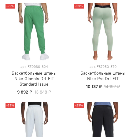
-29%
-29%
арт.
FZ0930-324
арт.
FB7950-370
Баскетбольные штаны
Баскетбольные штаны
Nike Giannis Dri-FIT
Nike Pro Dri-FIT
Standard Issue
10 137 ₽
14 192 ₽
9 892 ₽
13 848 ₽
-29%
-29%