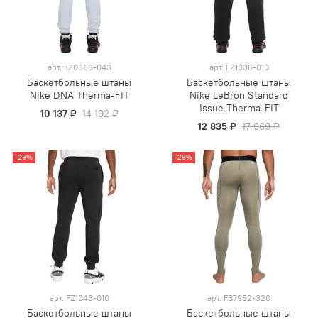
арт.
FZ0666-043
арт.
FZ1036-010
Баскетбольные штаны
Баскетбольные штаны
Nike DNA Therma-FIT
Nike LeBron Standard
Issue Therma-FIT
10 137 ₽
14 192 ₽
12 835 ₽
17 969 ₽
-29%
-29%
арт.
FZ1043-010
арт.
FB7952-320
Баскетбольные штаны
Баскетбольные штаны