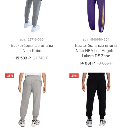
арт.
IB2716-063
арт.
HM6910-504
Баскетбольные штаны
Баскетбольные штаны
Nike Kobe
Nike NBA Los Angeles
Lakers DF Zone
15 533 ₽
21 746 ₽
14 061 ₽
19 685 ₽
-29%
-29%