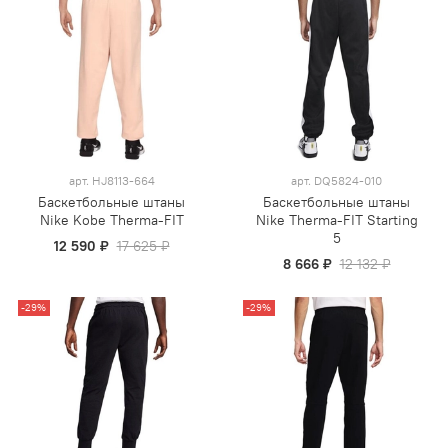
арт.
HJ8113-664
арт.
DQ5824-010
Баскетбольные штаны
Баскетбольные штаны
Nike Kobe Therma-FIT
Nike Therma-FIT Starting
5
12 590 ₽
17 625 ₽
8 666 ₽
12 132 ₽
-29%
-29%