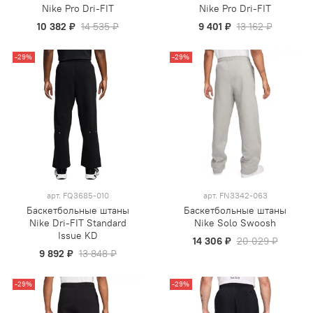
Nike Pro Dri-FIT
Nike Pro Dri-FIT
10 382 ₽
14 535 ₽
9 401 ₽
13 162 ₽
-29%
-29%
арт.
FQ3685-010
арт.
FN3342-063
Баскетбольные штаны
Баскетбольные штаны
Nike Dri-FIT Standard
Nike Solo Swoosh
Issue KD
14 306 ₽
20 029 ₽
9 892 ₽
13 848 ₽
-29%
-29%