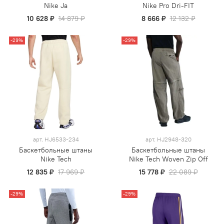
Nike Ja
Nike Pro Dri-FIT
10 628 ₽
14 879 ₽
8 666 ₽
12 132 ₽
-29%
-29%
арт.
HJ6533-234
арт.
HJ2948-320
Баскетбольные штаны
Баскетбольные штаны
Nike Tech
Nike Tech Woven Zip Off
12 835 ₽
17 969 ₽
15 778 ₽
22 089 ₽
-29%
-29%