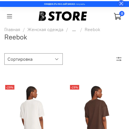
0
Главная
Женская одежда
...
Reebok
Reebok
-29%
-29%