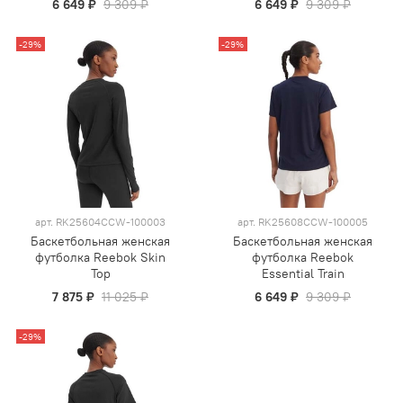
6 649 ₽
9 309 ₽
6 649 ₽
9 309 ₽
-29%
-29%
арт.
RK25604CCW-100003
арт.
RK25608CCW-100005
Баскетбольная женская
Баскетбольная женская
футболка Reebok Skin
футболка Reebok
Top
Essential Train
7 875 ₽
11 025 ₽
6 649 ₽
9 309 ₽
-29%