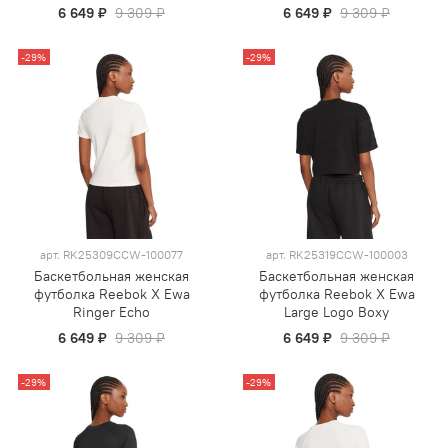
6 649 ₽
9 309 ₽
6 649 ₽
9 309 ₽
-29%
-29%
арт.
RK25309CCW-100077
арт.
RK25319CCW-100003
Баскетбольная женская
Баскетбольная женская
футболка Reebok X Ewa
футболка Reebok X Ewa
Ringer Echo
Large Logo Boxy
6 649 ₽
9 309 ₽
6 649 ₽
9 309 ₽
-29%
-29%