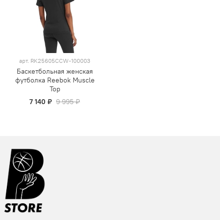
арт.
RK25605CCW-100003
Баскетбольная женская
футболка Reebok Muscle
Top
7 140 ₽
9 995 ₽