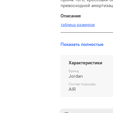
превосходной амортизац
Описание
таблица размеров
__________________
В наличии на складе!
Показать полностью
100% оригинал от произво
__________________
Характеристики
Бесплатная доставка:
Бренд
Jordan
По всей России от 10 до 
Состав подошвы
AIR
Почтой России 1 классом
__________________
Варианты оплаты: