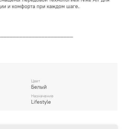
ии и комфорта при каждом шаге.
________________________
дителя
________________________
Цвет
Белый
14 дней
Назначение
Lifestyle
________________________