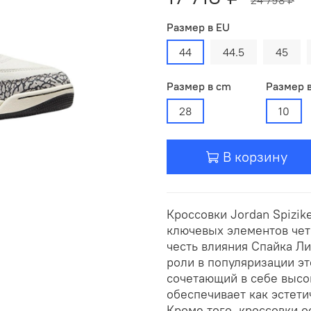
Размер в EU
44
44.5
45
Размер в cm
Размер 
28
10
В корзину
Кроссовки Jordan Spizik
ключевых элементов чет
честь влияния Спайка Ли
роли в популяризации эт
сочетающий в себе высо
обеспечивает как эстети
Кроме того, кроссовки 