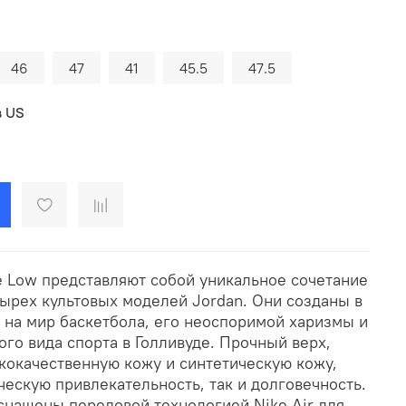
46
47
41
45.5
47.5
в US
e Low представляют собой уникальное сочетание
ырех культовых моделей Jordan. Они созданы в
 на мир баскетбола, его неоспоримой харизмы и
ого вида спорта в Голливуде. Прочный верх,
кокачественную кожу и синтетическую кожу,
ческую привлекательность, так и долговечность.
оснащены передовой технологией Nike Air для