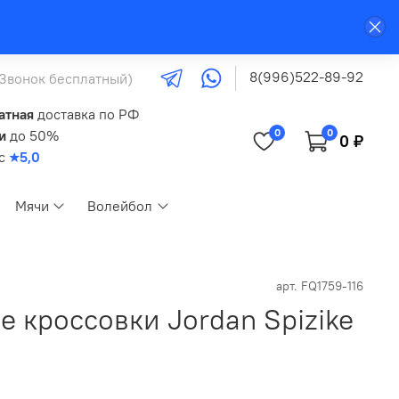
8(996)522-89-92
(Звонок бесплатный)
атная
доставка по РФ
0
0
и
до 50%
0 ₽
кс
★5,0
Мячи
Волейбол
арт.
FQ1759-116
 кроссовки Jordan Spizike