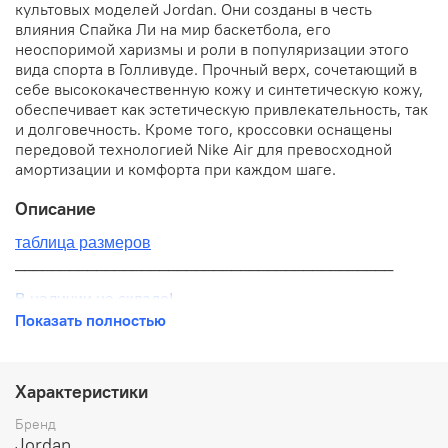
культовых моделей Jordan. Они созданы в честь
влияния Спайка Ли на мир баскетбола, его
неоспоримой харизмы и роли в популяризации этого
вида спорта в Голливуде. Прочный верх, сочетающий в
себе высококачественную кожу и синтетическую кожу,
обеспечивает как эстетическую привлекательность, так
и долговечность. Кроме того, кроссовки оснащены
передовой технологией Nike Air для превосходной
амортизации и комфорта при каждом шаге.
Описание
таблица размеров
__________________________________________
В наличии на складе!
Показать полностью
100% оригинал от производителя
__________________________________________
Характеристики
Бесплатная доставка:
Бренд
Jordan
По всей России от 10 до 14 дней