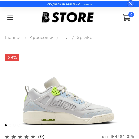
0
Главная
Кроссовки
...
Spizike
-29%
(0)
арт.
IB4464-025