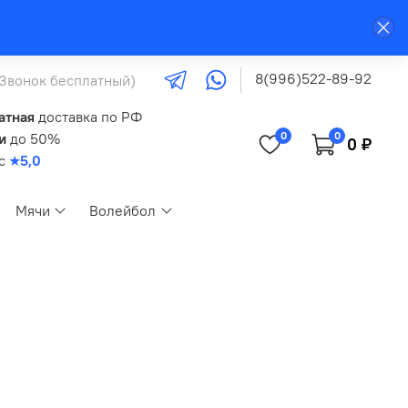
8(996)522-89-92
(Звонок бесплатный)
атная
доставка по РФ
0
0
и
до 50%
0 ₽
кс
★5,0
Мячи
Волейбол