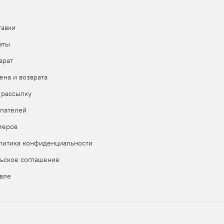
тавки
аты
врат
ена и возврата
 рассылку
пателей
меров
литика конфиденциальности
ьское соглашение
вле