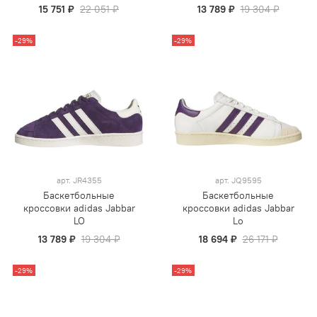
15 751 ₽
22 051 ₽
13 789 ₽
19 304 ₽
-29%
-29%
арт.
JR4355
арт.
JQ9595
Баскетбольные
Баскетбольные
кроссовки adidas Jabbar
кроссовки adidas Jabbar
LO
Lo
13 789 ₽
19 304 ₽
18 694 ₽
26 171 ₽
-29%
-29%