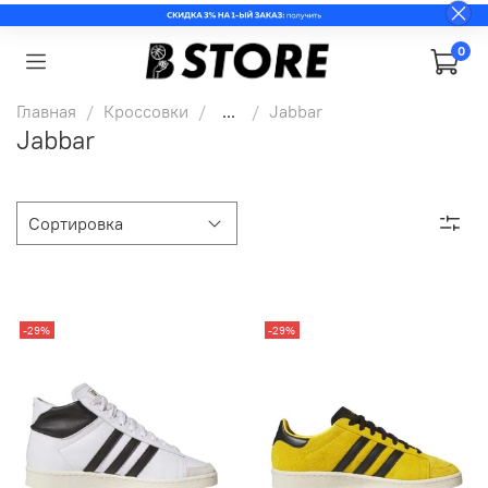
0
Главная
Кроссовки
...
Jabbar
Jabbar
-29%
-29%