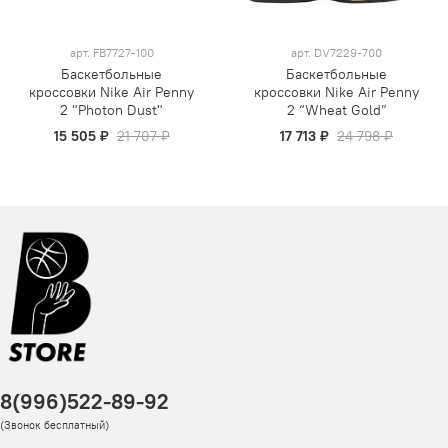
арт.
FB7727-100
арт.
DV7229-700
Баскетбольные
Баскетбольные
кроссовки Nike Air Penny
кроссовки Nike Air Penny
2 "Photon Dust"
2 “Wheat Gold”
15 505 ₽
21 707 ₽
17 713 ₽
24 798 ₽
8(996)522-89-92
(Звонок бесплатный)