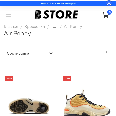
0
Главная
Кроссовки
...
Air Penny
Air Penny
-29%
-29%