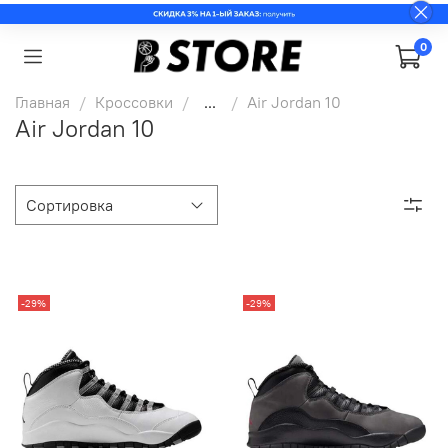
0
Главная
Кроссовки
...
Air Jordan 10
Air Jordan 10
-29%
-29%