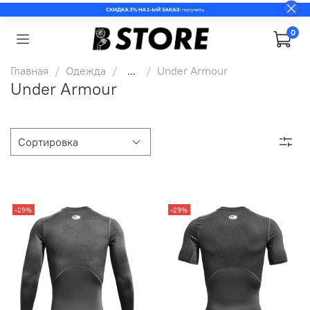
0
Главная
Одежда
...
Under Armour
Under Armour
-29%
-29%