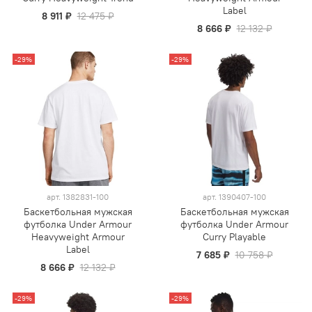
Label
8 911 ₽
12 475 ₽
8 666 ₽
12 132 ₽
-29%
-29%
арт.
1382831-100
арт.
1390407-100
Баскетбольная мужская
Баскетбольная мужская
футболка Under Armour
футболка Under Armour
Heavyweight Armour
Curry Playable
Label
7 685 ₽
10 758 ₽
8 666 ₽
12 132 ₽
-29%
-29%