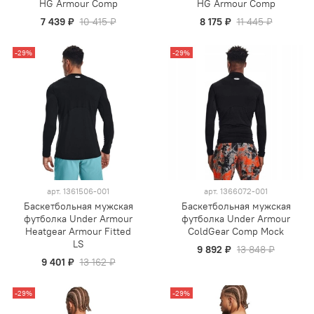
HG Armour Comp
HG Armour Comp
7 439 ₽
10 415 ₽
8 175 ₽
11 445 ₽
-29%
-29%
арт.
1361506-001
арт.
1366072-001
Баскетбольная мужская
Баскетбольная мужская
футболка Under Armour
футболка Under Armour
Heatgear Armour Fitted
ColdGear Comp Mock
LS
9 892 ₽
13 848 ₽
9 401 ₽
13 162 ₽
-29%
-29%