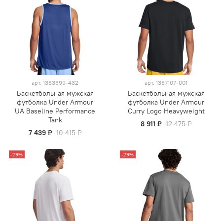
арт.
1383399-432
арт.
1387107-001
Баскетбольная мужская
Баскетбольная мужская
футболка Under Armour
футболка Under Armour
UA Baseline Performance
Curry Logo Heavyweight
Tank
8 911 ₽
12 475 ₽
7 439 ₽
10 415 ₽
-29%
-29%