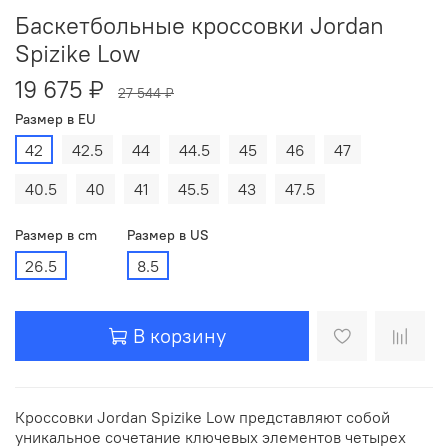
Баскетбольные кроссовки Jordan
Spizike Low
19 675 ₽
27 544 ₽
Размер в EU
42
42.5
44
44.5
45
46
47
40.5
40
41
45.5
43
47.5
Размер в cm
Размер в US
26.5
8.5
В корзину
Кроссовки Jordan Spizike Low представляют собой
уникальное сочетание ключевых элементов четырех