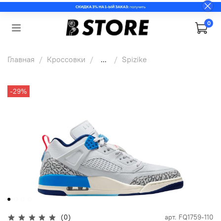
0
Главная
Кроссовки
...
Spizike
-29%
(0)
арт.
FQ1759-110