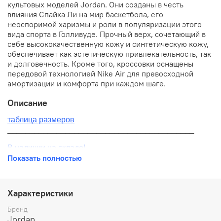
культовых моделей Jordan. Они созданы в честь
влияния Спайка Ли на мир баскетбола, его
неоспоримой харизмы и роли в популяризации этого
вида спорта в Голливуде. Прочный верх, сочетающий в
себе высококачественную кожу и синтетическую кожу,
обеспечивает как эстетическую привлекательность, так
и долговечность. Кроме того, кроссовки оснащены
передовой технологией Nike Air для превосходной
амортизации и комфорта при каждом шаге.
Описание
таблица размеров
__________________________________________
В наличии на складе!
Показать полностью
100% оригинал от производителя
__________________________________________
Характеристики
Бесплатная доставка:
Бренд
Jordan
По всей России от 10 до 14 дней