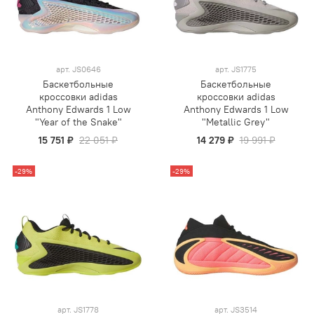
арт.
JS0646
арт.
JS1775
Баскетбольные
Баскетбольные
кроссовки adidas
кроссовки adidas
Anthony Edwards 1 Low
Anthony Edwards 1 Low
"Year of the Snake"
"Metallic Grey"
15 751 ₽
22 051 ₽
14 279 ₽
19 991 ₽
-29%
-29%
арт.
JS1778
арт.
JS3514