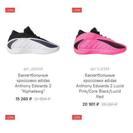
-29%
-29%
арт.
JQ9493
арт.
KJ2363
Баскетбольные
Баскетбольные
кроссовки adidas
кроссовки adidas
Anthony Edwards 2
Anthony Edwards 2 Lucid
"Alphadawg"
Pink/Core Black/Lucid
Red
15 260 ₽
21 364 ₽
20 901 ₽
29 261 ₽
-29%
-29%