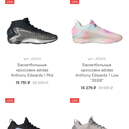
-29%
-29%
арт.
JI0424
арт.
JR3915
Баскетбольные
Баскетбольные
кроссовки adidas
кроссовки adidas
Anthony Edwards 1 Mid
Anthony Edwards 1 Low
"3SSB"
15 751 ₽
22 051 ₽
14 279 ₽
19 991 ₽
-29%
-29%