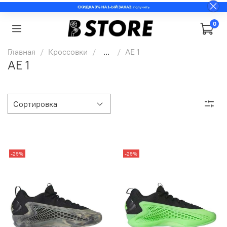
0
Главная
Кроссовки
...
AE 1
AE 1
-29%
-29%