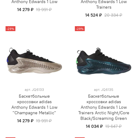
Anthony Edwards 1 Low
Anthony Edwards 1 Low
Trainers
14 279 ₽
19 991 ₽
14 524 ₽
20 334 ₽
-29%
-29%
арт.
JQ6133
арт.
JQ6135
Баскетбольные
Баскетбольные
кроссовки adidas
кроссовки adidas
Anthony Edwards 1 Low
Anthony Edwards 1 Low
"Champagne Metallic"
Trainers Arctic Night/Core
Black/Screaming Green
14 279 ₽
19 991 ₽
14 034 ₽
19 647 ₽