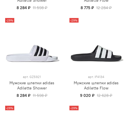
Adilette Shower
Adilette Flow
8 284 ₽
11 598 ₽
8 775 ₽
12 284 ₽
-29%
-29%
арт.
GZ5921
арт.
IF4134
Мужские шлепки adidas
Мужские шлепки adidas
Adilette Shower
Adilette Flow
8 284 ₽
11 598 ₽
9 020 ₽
12 628 ₽
-29%
-29%