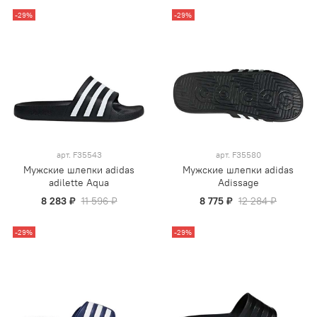
-29%
-29%
арт.
F35543
арт.
F35580
Мужские шлепки adidas
Мужские шлепки adidas
adilette Aqua
Adissage
8 283 ₽
11 596 ₽
8 775 ₽
12 284 ₽
-29%
-29%