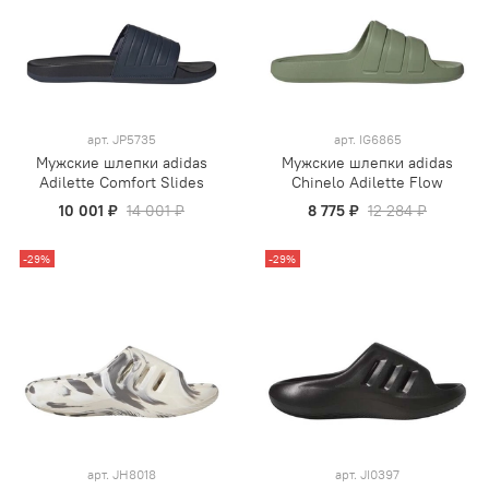
арт.
JP5735
арт.
IG6865
Мужские шлепки adidas
Мужские шлепки adidas
Adilette Comfort Slides
Chinelo Adilette Flow
10 001 ₽
14 001 ₽
8 775 ₽
12 284 ₽
-29%
-29%
арт.
JH8018
арт.
JI0397