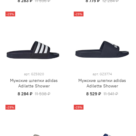
8 283 ₽
11 596 ₽
8 775 ₽
12 284 ₽
-29%
-29%
арт.
GZ5920
арт.
GZ3774
Мужские шлепки adidas
Мужские шлепки adidas
Adilette Shower
Adilette Shower
8 284 ₽
11 598 ₽
8 529 ₽
11 941 ₽
-29%
-29%