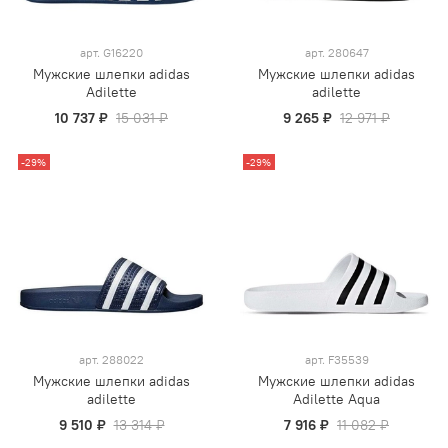
арт.
G16220
арт.
280647
Мужские шлепки adidas
Мужские шлепки adidas
Adilette
adilette
10 737 ₽
15 031 ₽
9 265 ₽
12 971 ₽
-29%
-29%
арт.
288022
арт.
F35539
Мужские шлепки adidas
Мужские шлепки adidas
adilette
Adilette Aqua
9 510 ₽
13 314 ₽
7 916 ₽
11 082 ₽