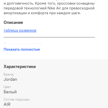
и долговечность. Кроме того, кроссовки оснащены
передовой технологией Nike Air для превосходной
амортизации и комфорта при каждом шаге.
Описание
таблица размеров
__________________________________________
В наличии на складе!
Показать полностью
100% оригинал от производителя
__________________________________________
Характеристики
Бесплатная доставка:
Бренд
Jordan
По всей России от 10 до 14 дней
Цвет
Почтой России 1 классом
Белый
__________________________________________
Состав подошвы
AIR
Варианты оплаты: