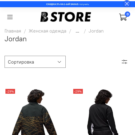
0
Главная
Женская одежда
...
Jordan
Jordan
-29%
-29%