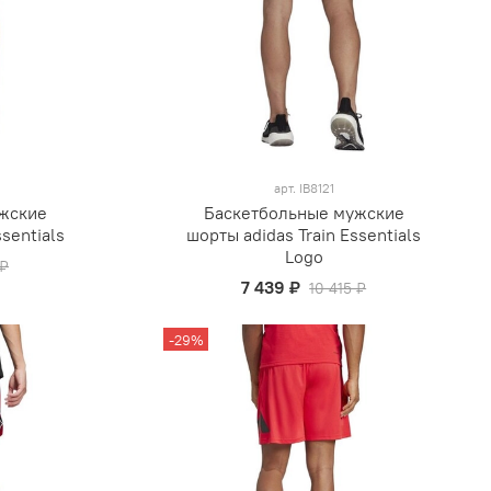
арт.
IB8121
жские
Баскетбольные мужские
sentials
шорты adidas Train Essentials
Logo
 ₽
7 439 ₽
10 415 ₽
-29%