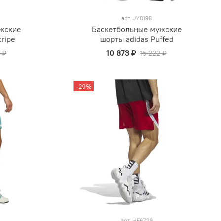
арт.
JY0198
жские
Баскетбольные мужские
tripe
шорты adidas Puffed
10 873 ₽
 ₽
15 222 ₽
-29%
арт.
HF6729