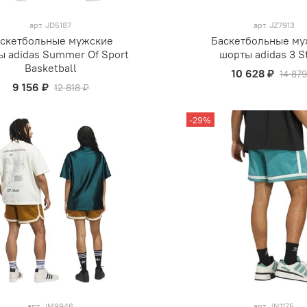
арт.
JD5187
арт.
JZ7913
скетбольные мужские
Баскетбольные му
ы adidas Summer Of Sport
шорты adidas 3 S
Basketball
10 628 ₽
14 879
9 156 ₽
12 818 ₽
-29%
арт.
JM9946
арт.
JN1175