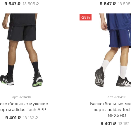
9 647 ₽
9 647 ₽
13 505 ₽
13 505
-29%
арт.
JZ8496
арт.
JZ8498
скетбольные мужские
Баскетбольные му
орты adidas Tech APP
шорты adidas Tec
GFXSHO
9 401 ₽
13 162 ₽
9 401 ₽
13 162