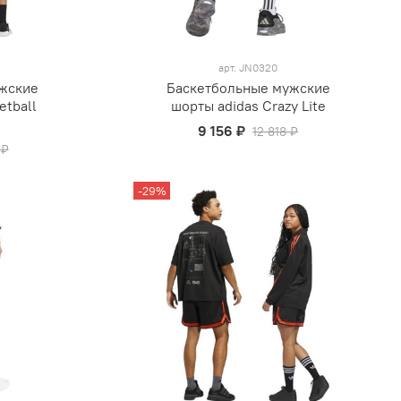
арт.
JN0320
жские
Баскетбольные мужские
etball
шорты adidas Crazy Lite
9 156 ₽
12 818 ₽
 ₽
-29%