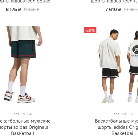
рты adidas Icon Squad
шорты adidas Techfit 
8 175 ₽
7 610 ₽
11 445 ₽
10 655
-29%
арт.
JN1174
арт.
JD5198
скетбольные мужские
Баскетбольные му
орты adidas Originals
шорты adidas Orig
Basketball
Basketball