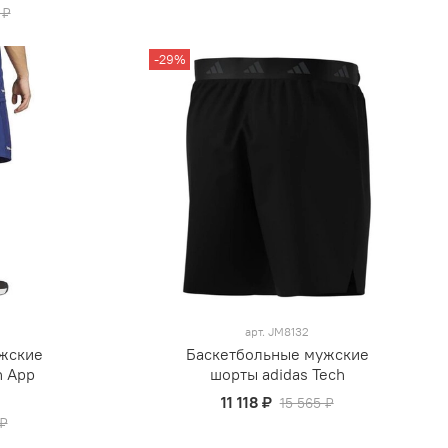
 ₽
-29%
арт.
JM8132
жские
Баскетбольные мужские
h App
шорты adidas Tech
11 118 ₽
15 565 ₽
 ₽