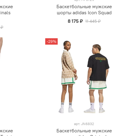
жские
Баскетбольные мужские
inals
шорты adidas Icon Squad
8 175 ₽
11 445 ₽
 ₽
-29%
арт.
JN6832
жские
Баскетбольные мужские