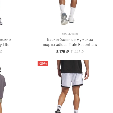
арт.
JD4879
жские
Баскетбольные мужские
y Lite
шорты adidas Train Essentials
8 175 ₽
 ₽
11 445 ₽
-29%