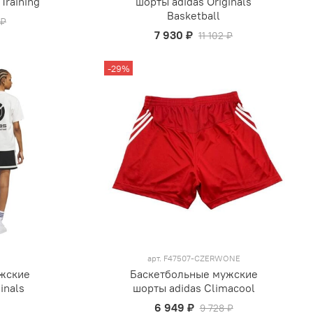
Training
шорты adidas Originals
Basketball
 ₽
7 930 ₽
11 102 ₽
-29%
арт.
F47507-CZERWONE
жские
Баскетбольные мужские
inals
шорты adidas Climacool
6 949 ₽
9 728 ₽