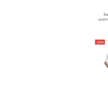
Ба
шорт
-29%