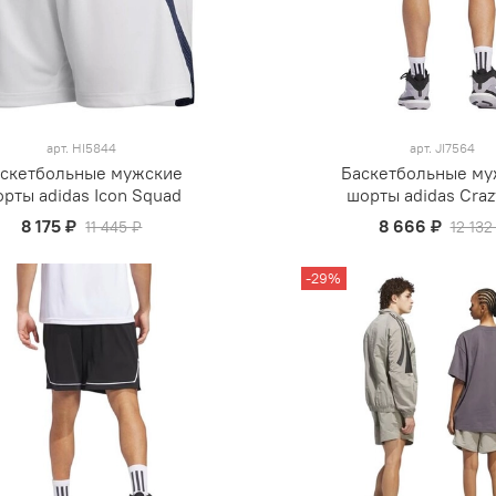
арт.
HI5844
арт.
JI7564
скетбольные мужские
Баскетбольные му
рты adidas Icon Squad
шорты adidas Craz
8 175 ₽
8 666 ₽
11 445 ₽
12 132
-29%