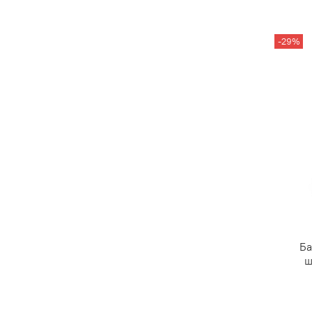
-29%
Ба
ш