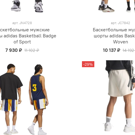
арт.
JN4728
арт.
JC7842
скетбольные мужские
Баскетбольные му
 adidas Basketball Badge
шорты adidas Bask
of Sport
Woven
7 930 ₽
10 137 ₽
11 102 ₽
14 192
-29%