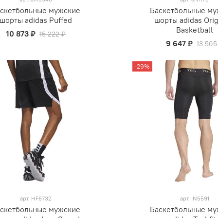
скетбольные мужские
Баскетбольные му
шорты adidas Puffed
шорты adidas Orig
Basketball
10 873 ₽
15 222 ₽
9 647 ₽
13 505
-29%
арт.
HF6732
арт.
IN5591
скетбольные мужские
Баскетбольные му