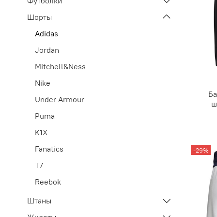
Футболки
Шорты
Adidas
Jordan
Mitchell&Ness
Nike
Ба
Under Armour
ш
Puma
K1X
Fanatics
-29%
T7
Reebok
Штаны