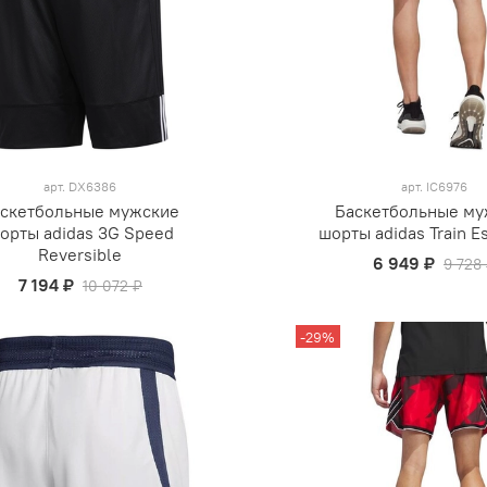
арт.
DX6386
арт.
IC6976
скетбольные мужские
Баскетбольные му
орты adidas 3G Speed
шорты adidas Train Es
Reversible
6 949 ₽
9 728
7 194 ₽
10 072 ₽
-29%