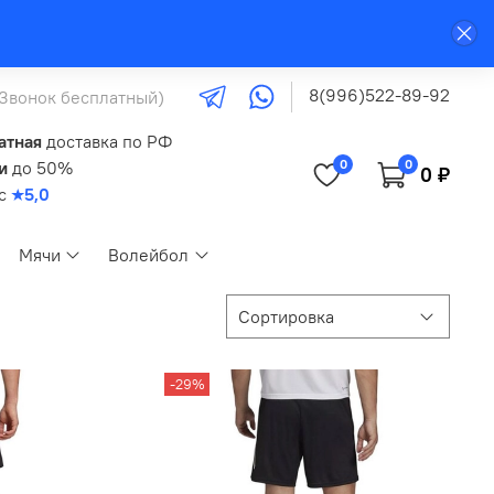
8(996)522-89-92
(Звонок бесплатный)
атная
доставка по РФ
0
0
и
до 50%
0 ₽
кс
★5,0
Мячи
Волейбол
-29%