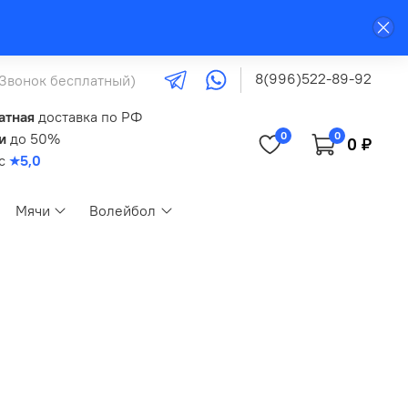
8(996)522-89-92
(Звонок бесплатный)
атная
доставка по РФ
0
0
и
до 50%
0 ₽
кс
★5,0
Мячи
Волейбол