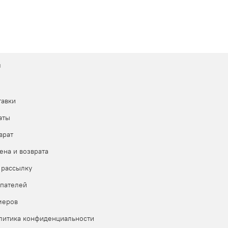
м
тавки
аты
врат
ена и возврата
 рассылку
пателей
меров
литика конфиденциальности