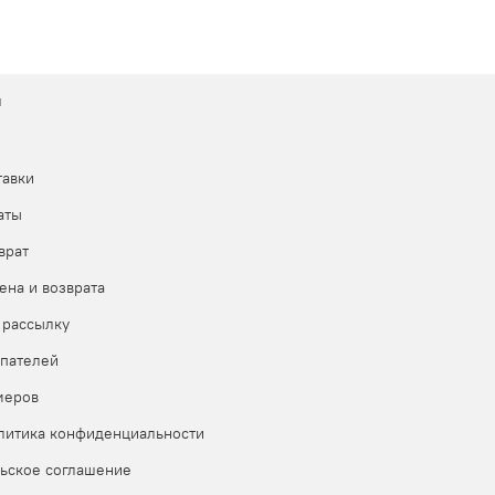
м
тавки
аты
врат
ена и возврата
 рассылку
пателей
меров
литика конфиденциальности
ьское соглашение