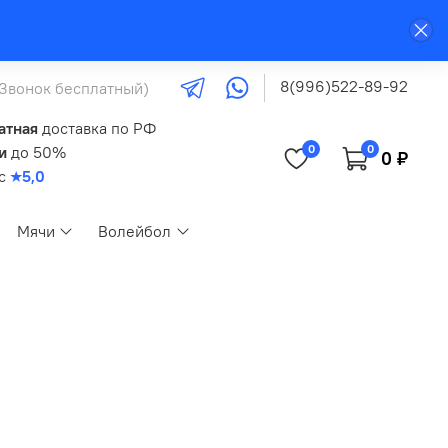
8(996)522-89-92
(Звонок бесплатный)
атная
доставка по РФ
0
0
и
до 50%
0 ₽
кс
★5,0
Мячи
Волейбол