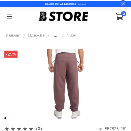
0
Главная
Одежда
...
Nike
-29%
(0)
арт.
FB7823-291