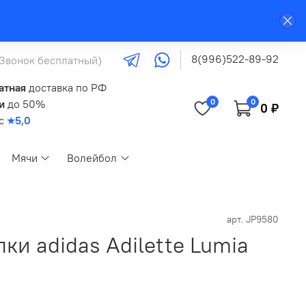
8(996)522-89-92
(Звонок бесплатный)
атная
доставка по РФ
0
0
и
до 50%
0 ₽
кс
★5,0
Мячи
Волейбол
арт.
JP9580
и adidas Adilette Lumia