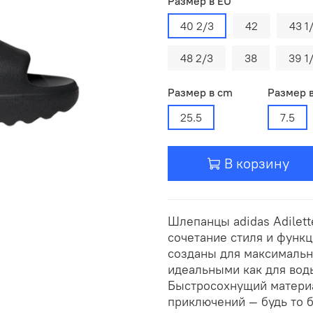
Размер в EU
40 2/3
42
43 1
48 2/3
38
39 1
Размер в cm
Размер 
25.5
7.5
В корзину
Шлепанцы adidas Adilett
сочетание стиля и функ
созданы для максимальн
идеальными как для воды
Быстросохнущий матери
приключений — будь то б