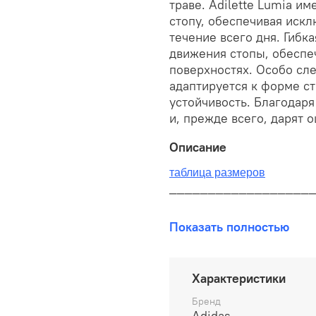
траве. Adilette Lumia и
стопу, обеспечивая иск
течение всего дня. Гибк
движения стопы, обеспе
поверхностях. Особо сле
адаптируется к форме с
устойчивость. Благодаря
и, прежде всего, дарят
Описание
таблица размеров
__________________
В наличии на складе!
Показать полностью
100% оригинал от произво
__________________
Характеристики
Бесплатная доставка:
Бренд
Adidas