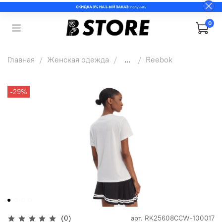
0
Главная
Женская одежда
...
Reebok
-29%
(0)
арт.
RK25608CCW-100017