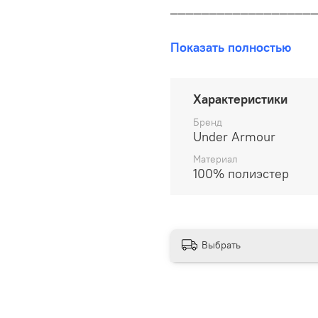
__________________
В наличии на складе!
Показать полностью
100% оригинал от произво
__________________
Характеристики
Бесплатная доставка:
Бренд
Under Armour
По всей России от 10 до 
Материал
100% полиэстер
Почтой России 1 классом
__________________
Варианты оплаты:
Выбрать
Онлайн оплата
В рассрочку на 6 м