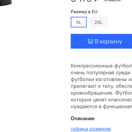
Размер в EU
XL
2XL
В корзину
Компрессионные футболк
очень популярная среди
футболки изготовлены и
прилегают к телу, обес
кровообращение. Футбол
которые ценят классичес
нуждаются в функционал
Описание
таблица размеров