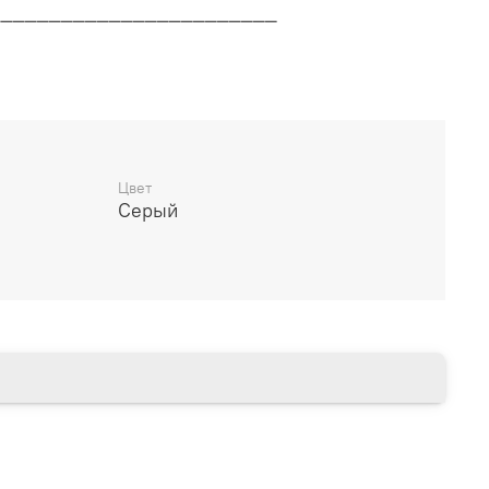
________________________
дителя
________________________
Цвет
Серый
14 дней
________________________
есяцев через Сбербанк