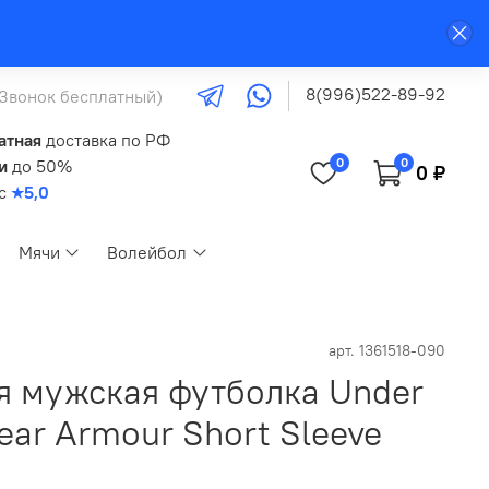
8(996)522-89-92
(Звонок бесплатный)
атная
доставка по РФ
0
0
и
до 50%
0 ₽
кс
★5,0
Мячи
Волейбол
арт.
1361518-090
я мужская футболка Under
ar Armour Short Sleeve