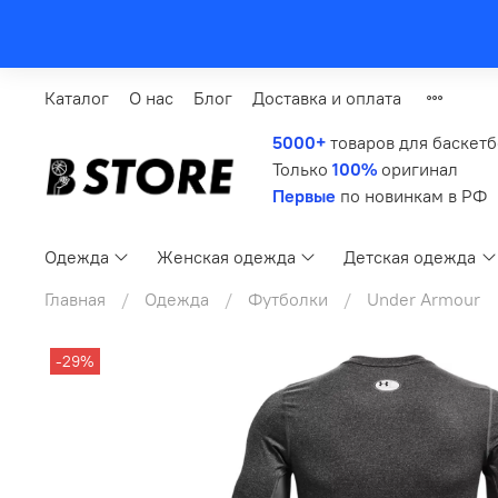
Каталог
О нас
Блог
Доставка и оплата
5000+
товаров для баскет
Только
100%
оригинал
Первые
по новинкам в РФ
Одежда
Женская одежда
Детская одежда
Главная
Одежда
Футболки
Under Armour
-29%