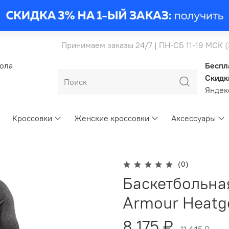
Принимаем заказы 24/7 | ПН-СБ 11-19 МСК 
бола
Беспл
Скидк
Янде
Кроссовки
Женские кроссовки
Аксессуары
(0)
Баскетбольна
Armour Heatge
8 175 ₽
11 445 ₽