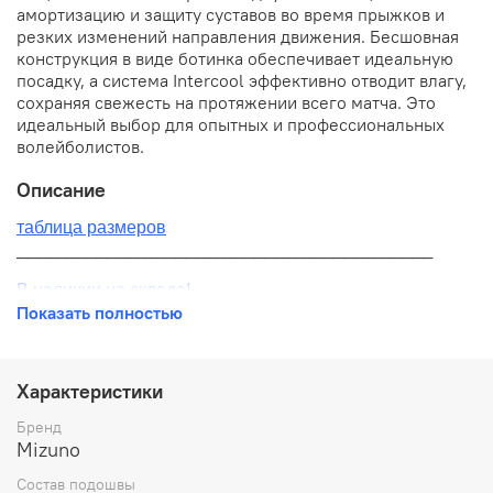
амортизацию и защиту суставов во время прыжков и
резких изменений направления движения. Бесшовная
конструкция в виде ботинка обеспечивает идеальную
посадку, а система Intercool эффективно отводит влагу,
сохраняя свежесть на протяжении всего матча. Это
идеальный выбор для опытных и профессиональных
волейболистов.
Описание
таблица размеров
__________________________________________
В наличии на складе!
Показать полностью
100% оригинал от производителя
__________________________________________
Характеристики
Бесплатная доставка:
Бренд
Mizuno
По всей России от 10 до 14 дней
Состав подошвы
Почтой России 1 классом