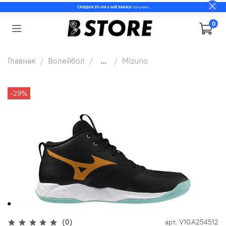
0
Главная
Волейбол
...
Mizuno
-29%
(0)
арт.
V1GA254512