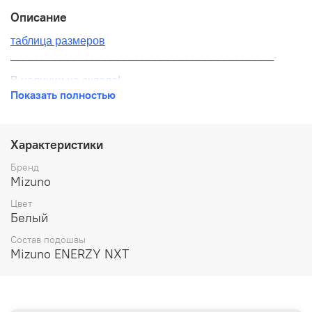
Описание
таблица размеров
__________________________________________
В наличии на складе!
Показать полностью
100% оригинал от производителя
__________________________________________
Характеристики
Бесплатная доставка:
Бренд
Mizuno
По всей России от 10 до 14 дней
Цвет
Почтой России 1 классом
Белый
__________________________________________
Состав подошвы
Mizuno ENERZY NXT
Варианты оплаты:
Онлайн оплата