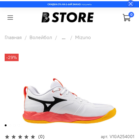
0
Главная
Волейбол
...
Mizuno
-29%
(0)
арт.
V1GA254001