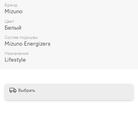
Бесплатная доставка:
Бренд
Mizuno
По всей России от 10 до 14 дней
Цвет
Почтой России 1 классом
Белый
__________________________________________
Состав подошвы
Mizuno Energizers
Варианты оплаты:
Назначение
Онлайн оплата
Lifestyle
В рассрочку на 6 месяцев через Сбербанк
Выбрать