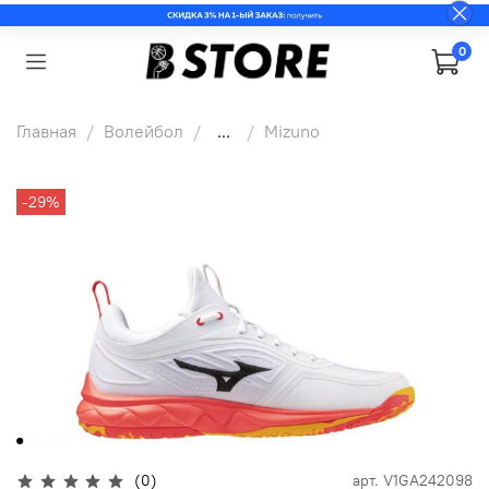
0
Главная
Волейбол
...
Mizuno
-29%
(0)
арт.
V1GA242098