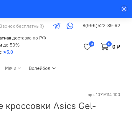
8(996)522-89-92
(Звонок бесплатный)
атная
доставка по РФ
0
0
и
до 50%
0 ₽
кс
★5,0
Мячи
Волейбол
арт.
1071A114-100
 кроссовки Asics Gel-