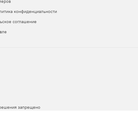
меров
и прислали Вам
литика конфиденциальности
ьское соглашение
вле
зрешения запрещено