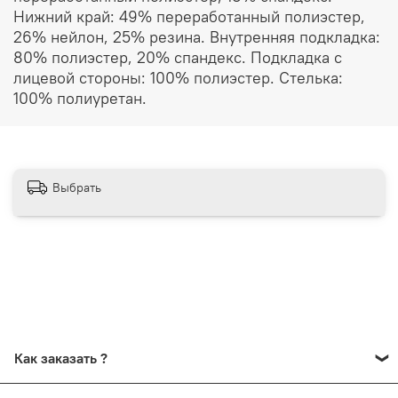
Онлайн оплата
Нижний край: 49% переработанный полиэстер,
26% нейлон, 25% резина. Внутренняя подкладка:
80% полиэстер, 20% спандекс. Подкладка с
В рассрочку на 6 месяцев через Сбербанк
лицевой стороны: 100% полиэстер. Стелька:
100% полиуретан.
Выбрать
Как заказать ?
Кликните на нужный размер и нажмите "Добавить в