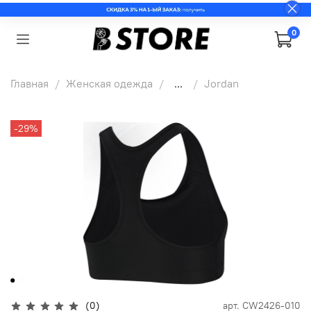
0
Главная
Женская одежда
...
Jordan
-29%
(0)
арт.
CW2426-010