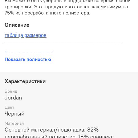
Вы можете быть уверены в поддержке во время любой
тренировки. Этот продукт изготовлен как минимум на
75% из переработанного полиэстера.
Описание
таблица размеров
__________________________________________
В наличии на складе!
Показать полностью
100% оригинал от производителя
__________________________________________
Характеристики
Бесплатная доставка:
Бренд
Jordan
По всей России от 10 до 14 дней
Цвет
Почтой России 1 классом
Черный
__________________________________________
Материал
Основной материал/подкладка: 82%
Варианты оплаты:
переработанный полиэстер, 18% спандекс.