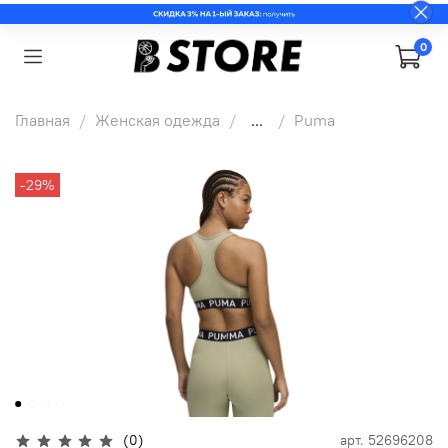
0
Главная
Женская одежда
...
Puma
-29%
(0)
арт.
52696208