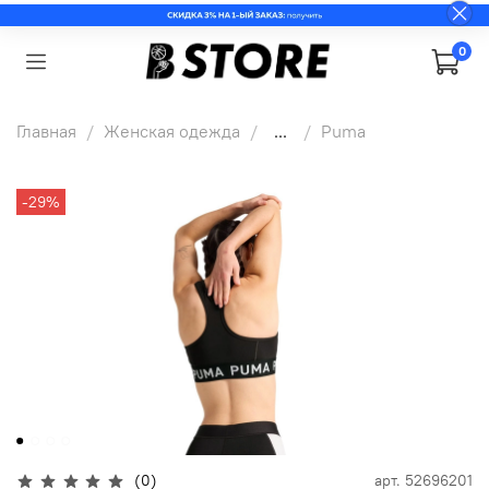
0
Главная
Женская одежда
...
Puma
-29%
(0)
арт.
52696201