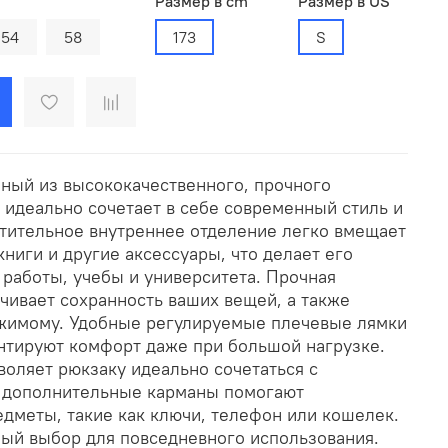
Размер в cm
Размер в US
54
58
173
S
нный из высококачественного, прочного
 идеально сочетает в себе современный стиль и
тительное внутреннее отделение легко вмещает
ниги и другие аксессуары, что делает его
работы, учебы и университета. Прочная
чивает сохранность ваших вещей, а также
ржимому. Удобные регулируемые плечевые лямки
антируют комфорт даже при большой нагрузке.
воляет рюкзаку идеально сочетаться с
а дополнительные карманы помогают
едметы, такие как ключи, телефон или кошелек.
ный выбор для повседневного использования.