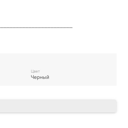
________________________
дителя
________________________
Цвет
Черный
14 дней
________________________