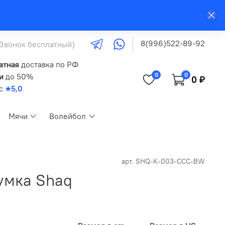
8(996)522-89-92
(Звонок бесплатный)
атная
доставка по РФ
0
0
и
до 50%
0 ₽
кс
★5,0
Мячи
Волейбол
арт.
SHQ-K-003-CCC-BW
умка Shaq