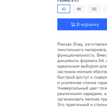
Размер в EU
42
46
50
В корзину
Рюкзак Shaq, изготовле
текстильного материала,
функциональность. Вмес
документы формата А4, к
идеальным выбором для 
застежка-молния обеспе
быстрый доступ к соде
и усиленная спинка гар
Универсальный цвет поз
различными нарядами, 
организовать мелкие пр
Это практичный и стиль