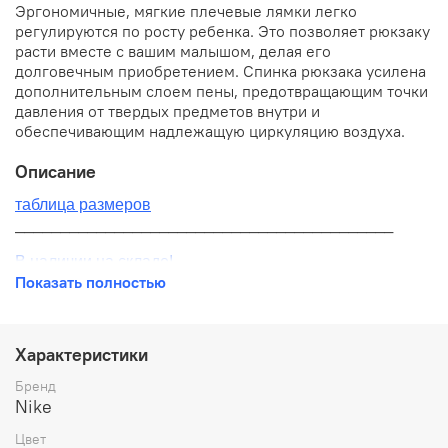
Эргономичные, мягкие плечевые лямки легко
регулируются по росту ребенка. Это позволяет рюкзаку
расти вместе с вашим малышом, делая его
долговечным приобретением. Спинка рюкзака усилена
дополнительным слоем пены, предотвращающим точки
давления от твердых предметов внутри и
обеспечивающим надлежащую циркуляцию воздуха.
Описание
таблица размеров
__________________________________________
В наличии на складе!
Показать полностью
100% оригинал от производителя
__________________________________________
Характеристики
Бесплатная доставка:
Бренд
Nike
По всей России от 10 до 14 дней
Цвет
Почтой России 1 классом