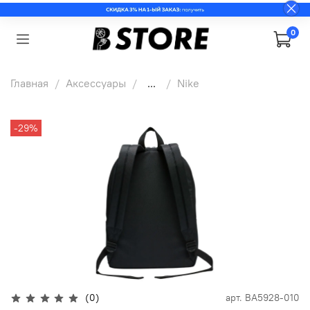
0
Главная
Аксессуары
...
Nike
-29%
(0)
арт.
BA5928-010