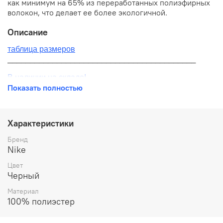
как минимум на 65% из переработанных полиэфирных
волокон, что делает ее более экологичной.
Описание
таблица размеров
__________________________________________
В наличии на складе!
Показать полностью
100% оригинал от производителя
__________________________________________
Характеристики
Бесплатная доставка:
Бренд
Nike
По всей России от 10 до 14 дней
Цвет
Почтой России 1 классом
Черный
__________________________________________
Материал
100% полиэстер
Варианты оплаты:
Онлайн оплата