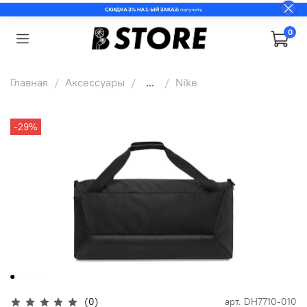
0
Главная
Аксессуары
...
Nike
-29%
(0)
арт.
DH7710-010