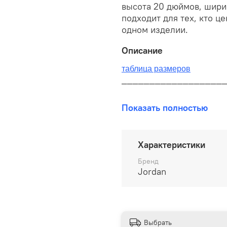
высота 20 дюймов, шири
подходит для тех, кто ц
одном изделии.
Описание
таблица размеров
__________________
В наличии на складе!
Показать полностью
100% оригинал от произво
__________________
Характеристики
Бесплатная доставка:
Бренд
Jordan
По всей России от 10 до 
Почтой России 1 классом
__________________
Выбрать