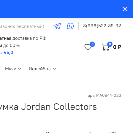
8(996)522-89-92
(Звонок бесплатный)
атная
доставка по РФ
0
0
и
до 50%
0 ₽
кс
★5,0
Мячи
Волейбол
арт.
MA0944-023
мка Jordan Collectors