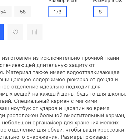
Размер в cm
Размер в US
54
58
173
S
s изготовлен из исключительно прочной ткани
спечивающей длительную защиту от
я. Материал также имеет водоотталкивающее
защищающее содержимое рюкзака от дождя и
вное отделение идеально подходит для
имых вещей на каждый день, будь то для школы,
твий. Специальный карман с мягкими
аш ноутбук от ударов и царапин во время
ди расположен большой вместительный карман,
я небольшой органайзер для хранения мелких
ое отделение для обуви, чтобы ваши кроссовки
остального снаряжения. Размеры рюкзака: