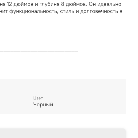
на 12 дюймов и глубина 8 дюймов. Он идеально
енит функциональность, стиль и долговечность в
________________________
дителя
________________________
Цвет
Черный
14 дней
________________________