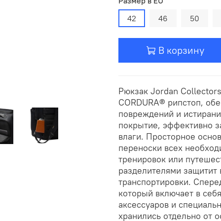
Размер в EU
42
46
50
В корзину
Рюкзак Jordan Collector
CORDURA® рипстоп, обе
повреждений и истирани
покрытие, эффективно 
влаги. Просторное осно
переноски всех необход
тренировок или путешес
разделителями защитит в
транспортировки. Спере
который включает в себ
аксессуаров и специальн
хранились отдельно от 