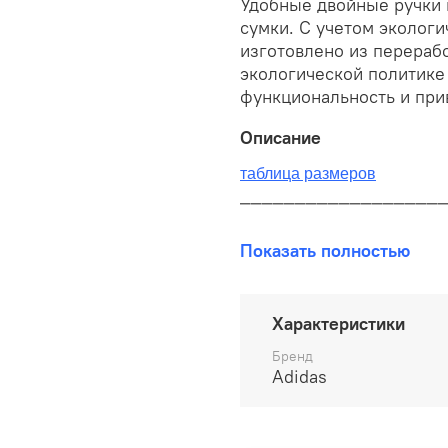
Удобные двойные ручки 
сумки. С учетом экологи
изготовлено из перерабо
экологической политике 
функциональность и при
Описание
таблица размеров
__________________
В наличии на складе!
Показать полностью
100% оригинал от произво
__________________
Характеристики
Бесплатная доставка:
Бренд
Adidas
По всей России от 10 до 
Почтой России 1 классом