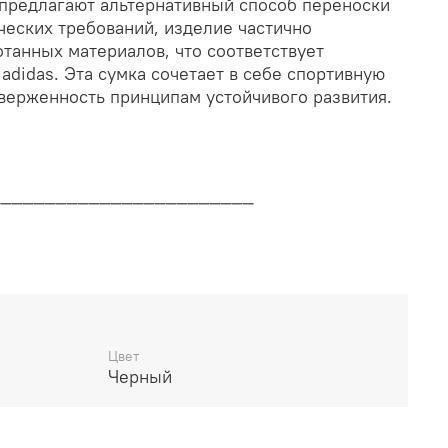
предлагают альтернативный способ переноски
ческих требований, изделие частично
танных материалов, что соответствует
adidas. Эта сумка сочетает в себе спортивную
верженность принципам устойчивого развития.
________________________
дителя
________________________
Цвет
Черный
14 дней