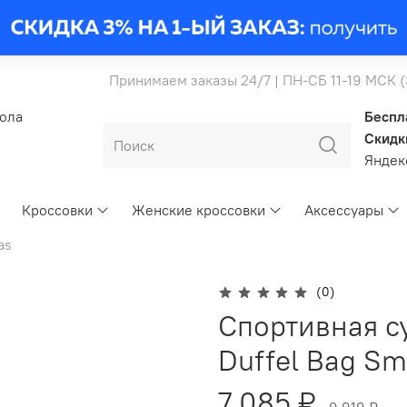
Принимаем заказы 24/7 | ПН-СБ 11-19 МСК 
бола
Беспл
Скидк
Янде
Кроссовки
Женские кроссовки
Аксессуары
as
(0)
Спортивная су
Duffel Bag Sm
7 085 ₽
9 919 ₽