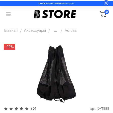
0
Главная
Аксессуары
...
Adidas
-29%
(0)
арт.
DY1988