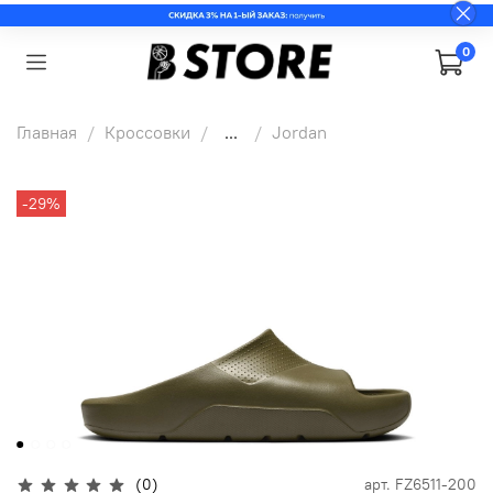
0
Главная
Кроссовки
...
Jordan
-29%
(0)
арт.
FZ6511-200