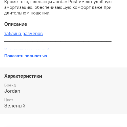
Кроме того, шлепанцы Jordan Post имеют удобную
амортизацию, обеспечивающую комфорт даже при
длительном ношении.
Описание
таблица размеров
__________________________________________
В наличии на складе!
Показать полностью
100% оригинал от производителя
__________________________________________
Характеристики
Бесплатная доставка:
Бренд
Jordan
По всей России от 10 до 14 дней
Цвет
Почтой России 1 классом
Зеленый
__________________________________________
Варианты оплаты: