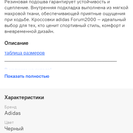
Резиновая подошва гарантирует устойчивость и
сцепление. Внутренняя подкладка выполнена из мягкой
махровой ткани, обеспечивающей приятные ощущения
при ходьбе. Кроссовки adidas Forum2000 — идеальный
выбор для тех, кто ценит спортивный стиль, комфорт и
вневременной дизайн.
Описание
таблица размеров
__________________________________________
В наличии на складе!
Показать полностью
100% оригинал от производителя
__________________________________________
Характеристики
Бесплатная доставка:
Бренд
Adidas
По всей России от 10 до 14 дней
Цвет
Почтой России 1 классом
Черный