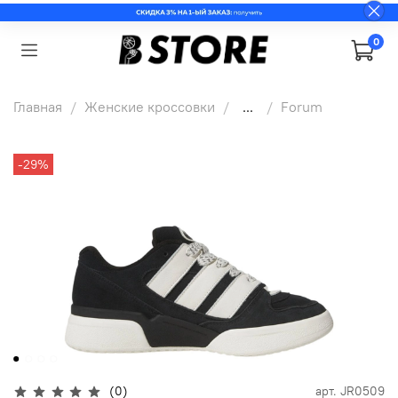
0
Главная
Женские кроссовки
...
Forum
-29%
(0)
арт.
JR0509