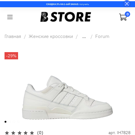
0
Главная
Женские кроссовки
...
Forum
-29%
(0)
арт.
IH7828