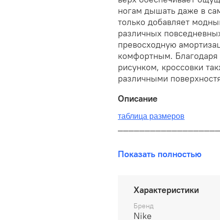
ногам дышать даже в са
только добавляет модны
различных повседневных
превосходную амортизац
комфортным. Благодаря 
рисунком, кроссовки та
различными поверхностям
Описание
таблица размеров
__________________
В наличии на складе!
Показать полностью
100% оригинал от произво
__________________
Характеристики
Бесплатная доставка:
Бренд
Nike