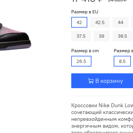
Размер в EU
42
42.5
44
37.5
39
38.5
Размер в cm
Размер 
26.5
8.5
В корзину
Кроссовки Nike Dunk Lo
сочетающий классически
непревзойденным комфор
энергичным видом, кото
верх обеспечивает ощущ