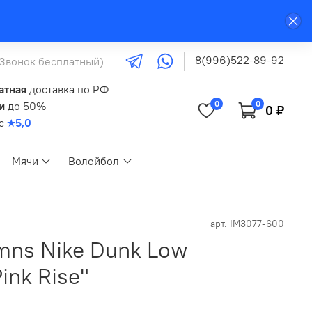
8(996)522-89-92
(Звонок бесплатный)
атная
доставка по РФ
0
0
и
до 50%
0 ₽
кс
★5,0
Мячи
Волейбол
арт.
IM3077-600
ns Nike Dunk Low
ink Rise"