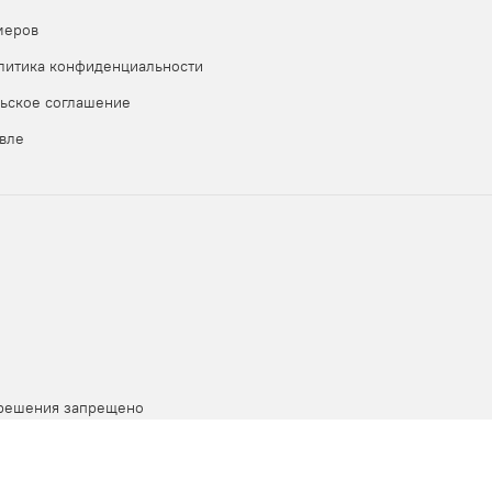
, вы можете:
меров
и прислали Вам
литика конфиденциальности
ьское соглашение
вле
зрешения запрещено