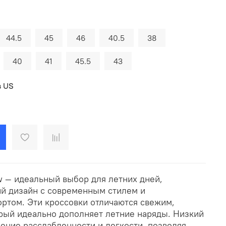
44.5
45
46
40.5
38
40
41
45.5
43
в US
w — идеальный выбор для летних дней,
й дизайн с современным стилем и
том. Эти кроссовки отличаются свежим,
рый идеально дополняет летние наряды. Низкий
ение расслабленности и легкости, позволяя