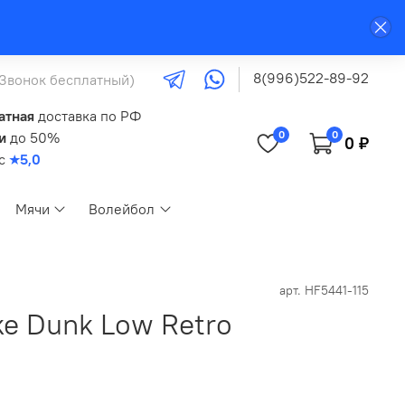
8(996)522-89-92
(Звонок бесплатный)
атная
доставка по РФ
0
0
и
до 50%
0 ₽
кс
★5,0
Мячи
Волейбол
арт.
HF5441-115
ke Dunk Low Retro