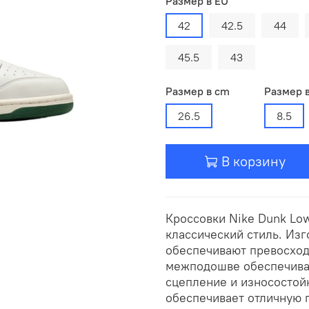
Размер в EU
42
42.5
44
45.5
43
Размер в cm
Размер 
26.5
8.5
В корзину
Кроссовки Nike Dunk Low
классический стиль. Из
обеспечивают превосход
межподошве обеспечивае
сцепление и износостой
обеспечивает отличную 