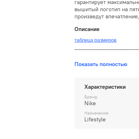
гарантирует максимальн
вышитый логотип на пят
произведут впечатление,
Описание
таблица размеров
__________________
В наличии на складе!
Показать полностью
100% оригинал от произво
__________________
Характеристики
Бесплатная доставка:
Бренд
Nike
По всей России от 10 до 
Назначение
Lifestyle
Почтой России 1 классом
__________________