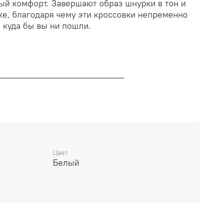
ый комфорт. Завершают образ шнурки в тон и
ке, благодаря чему эти кроссовки непременно
 куда бы вы ни пошли.
________________________
дителя
________________________
Цвет
Белый
14 дней
________________________