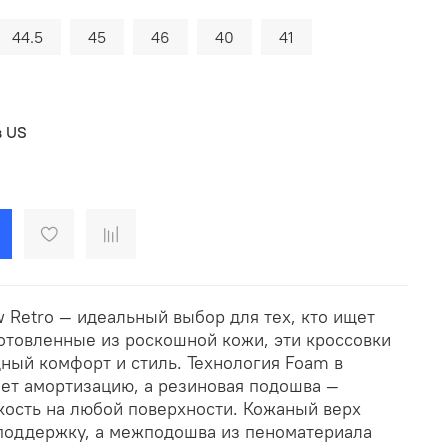
44.5
45
46
40
41
в US
 Retro — идеальный выбор для тех, кто ищет
готовленные из роскошной кожи, эти кроссовки
ный комфорт и стиль. Технология Foam в
т амортизацию, а резиновая подошва —
кость на любой поверхности. Кожаный верх
поддержку, а межподошва из пеноматериала