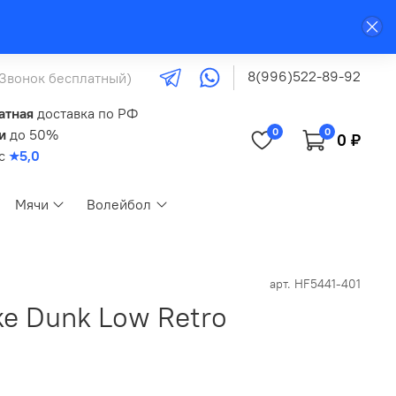
8(996)522-89-92
(Звонок бесплатный)
атная
доставка по РФ
0
0
и
до 50%
0 ₽
кс
★5,0
Мячи
Волейбол
арт.
HF5441-401
ke Dunk Low Retro