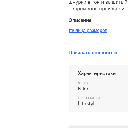
шнурки в тон и вышитый 
непременно произведут 
Описание
таблица размеров
__________________
В наличии на складе!
Показать полностью
100% оригинал от произво
__________________
Характеристики
Бесплатная доставка:
Бренд
Nike
По всей России от 10 до 
Назначение
Lifestyle
Почтой России 1 классом
__________________
Варианты оплаты: