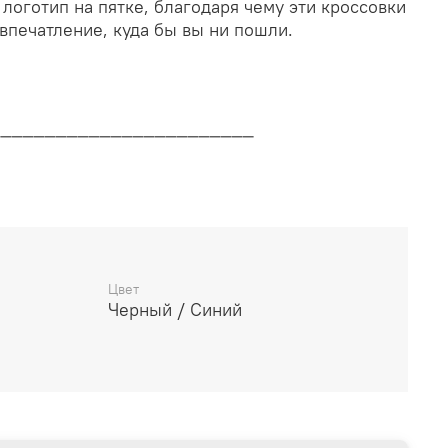
логотип на пятке, благодаря чему эти кроссовки
впечатление, куда бы вы ни пошли.
________________________
дителя
________________________
Цвет
Черный / Синий
14 дней
________________________