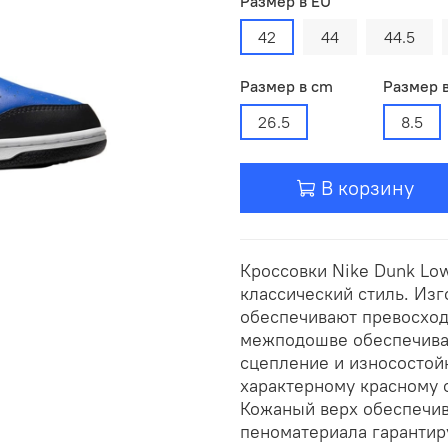
Размер в EU
42
44
44.5
Размер в cm
Размер 
26.5
8.5
В корзину
Кроссовки Nike Dunk Low
классический стиль. Из
обеспечивают превосход
межподошве обеспечивае
сцепление и износостой
характерному красному о
Кожаный верх обеспечив
пеноматериала гарантир