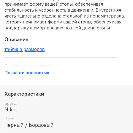
принимает форму вашей стопы, обеспечивая
стабильность и уверенность в движении. Внутренняя
часть тщательно отделана стелькой из пеноматериала,
которая принимает форму вашей стопы, обеспечивая
поддержку и амортизацию по всей длине стопы.
Описание
таблица размеров
__________________________________________
В наличии на складе!
Показать полностью
100% оригинал от производителя
__________________________________________
Характеристики
Бесплатная доставка:
Бренд
Nike
По всей России от 10 до 14 дней
Цвет
Почтой России 1 классом
Черный / Бордовый
__________________________________________