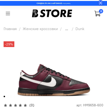
0
Главная
Женские кроссовки
...
Dunk
-29%
(0)
арт.
HM9658-600