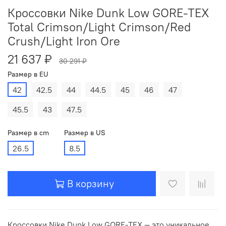
Кроссовки Nike Dunk Low GORE-TEX
Total Crimson/Light Crimson/Red
Crush/Light Iron Ore
21 637 ₽
30 291 ₽
Размер в EU
42
42.5
44
44.5
45
46
47
45.5
43
47.5
Размер в cm
Размер в US
26.5
8.5
В корзину
Кроссовки Nike Dunk Low GORE-TEX — это уникальное