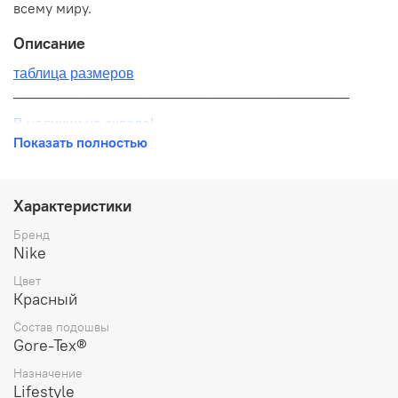
всему миру.
Описание
таблица размеров
__________________________________________
В наличии на складе!
Показать полностью
100% оригинал от производителя
__________________________________________
Характеристики
Бесплатная доставка:
Бренд
Nike
По всей России от 10 до 14 дней
Цвет
Почтой России 1 классом
Красный
__________________________________________
Состав подошвы
Gore-Tex®
Варианты оплаты:
Назначение
Онлайн оплата
Lifestyle