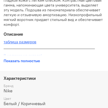
гладкой кожи с легким блеском. Контрастная цветовая
гамма, напоминающая цвета университета, выделяет
эту модель. Подошва из пеноматериала обеспечивает
легкую и отзывчивую амортизацию. Низкопрофильный
мягкий воротник придает стильный вид и обеспечивает
комфорт.
Описание
таблица размеров
__________________________________________
В наличии на складе!
Показать полностью
100% оригинал от производителя
__________________________________________
Характеристики
Бесплатная доставка:
Бренд
Nike
По всей России от 10 до 14 дней
Цвет
Почтой России 1 классом
Белый / Коричневый