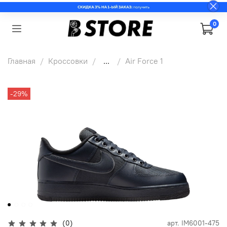
0
Главная
Кроссовки
...
Air Force 1
-29%
(0)
арт.
IM6001-475