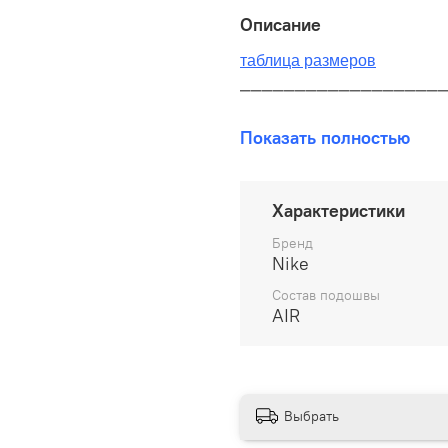
Описание
таблица размеров
__________________
В наличии на складе!
Показать полностью
100% оригинал от произво
__________________
Характеристики
Бесплатная доставка:
Бренд
Nike
По всей России от 10 до 
Состав подошвы
AIR
Почтой России 1 классом
__________________
Варианты оплаты:
Выбрать
Онлайн оплата