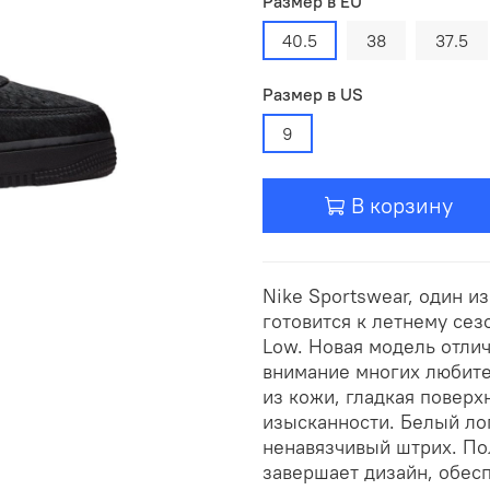
Размер в EU
40.5
38
37.5
Размер в US
9
В корзину
Nike Sportswear, один и
готовится к летнему сез
Low. Новая модель отли
внимание многих любите
из кожи, гладкая поверх
изысканности. Белый лог
ненавязчивый штрих. Пол
завершает дизайн, обесп