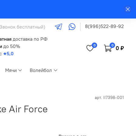
8(996)522-89-92
(Звонок бесплатный)
атная
доставка по РФ
0
0
и
до 50%
0 ₽
кс
★5,0
Мячи
Волейбол
арт.
II7398-001
e Air Force