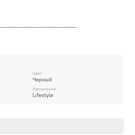
________________________
дителя
________________________
Цвет
Черный
14 дней
Назначение
Lifestyle
________________________