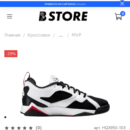
0
Главная
Кроссовки
...
MVP
-29%
(0)
арт.
HQ3950-103