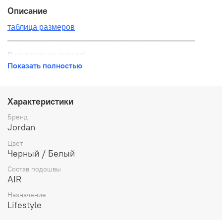
Описание
таблица размеров
__________________________________________
В наличии на складе!
Показать полностью
100% оригинал от производителя
__________________________________________
Характеристики
Бесплатная доставка:
Бренд
Jordan
По всей России от 10 до 14 дней
Цвет
Почтой России 1 классом
Черный / Белый
__________________________________________
Состав подошвы
AIR
Варианты оплаты:
Назначение
Онлайн оплата
Lifestyle